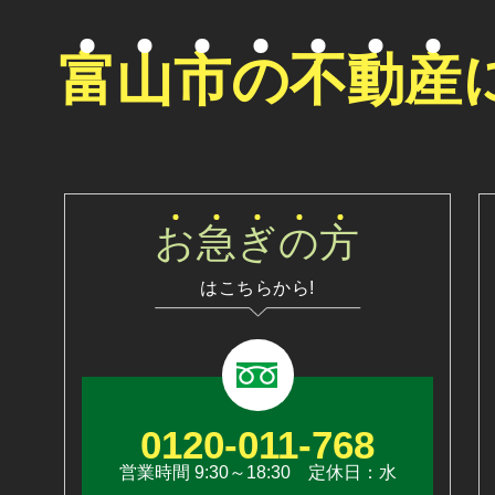
富
山
市
の
不
動
産
お
急
ぎ
の
方
はこちらから!
0120-011-768
営業時間 9:30～18:30 定休日：水