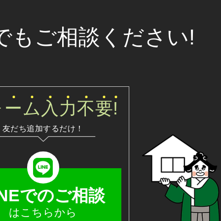
でもご相談ください!
ォ
ー
ム
入
力
不
要
!
友だち追加するだけ！
INEでのご相談
はこちらから