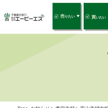
売
りたい
買
いたい