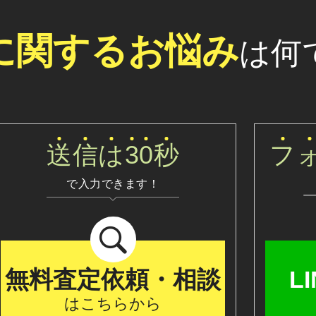
に関する
お悩み
は何
送
信
は
3
0
秒
フ
で入力できます！
無料査定依頼・相談
L
はこちらから