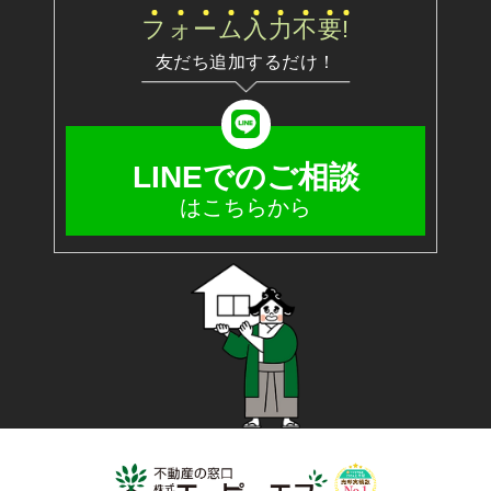
フ
ォ
ー
ム
入
力
不
要
!
友だち追加するだけ！
LINEでのご相談
はこちらから