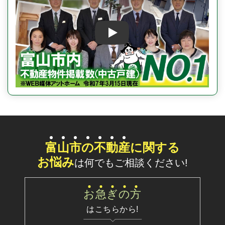
Play
富
山
市
の
不
動
産
に関する
お悩み
は何でもご相談ください!
お
急
ぎ
の
方
はこちらから!