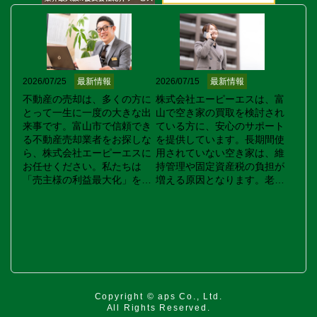
2026/07/25
最新情報
2026/07/15
最新情報
不動産の売却は、多くの方に
株式会社エーピーエスは、富
とって一生に一度の大きな出
山で空き家の買取を検討され
来事です。富山市で信頼でき
ている方に、安心のサポート
る不動産売却業者をお探しな
を提供しています。長期間使
ら、株式会社エーピーエスに
用されていない空き家は、維
お任せください。私たちは
持管理や固定資産税の負担が
「売主様の利益最大化」を目
増える原因となります。老朽
指し、豊富な販売ネットワー
化した建物や家財道具が残っ
クを活用して購入希望者を広
た状態でも、弊社ではそのま
く募ります。ポータルサイト
ま買取可能です。このため、
への掲載や既存の顧客への紹
面倒な清掃や修繕の手間を省
介など、多角的なアプローチ
き、迅速に資産整理ができま
で早期成約を実現します。安
す。お客様の負担を軽減する
心してお任せいただけるよ
方法をご提案しますので、ぜ
う、誠実な対応を心がけてい
ひお気軽にお問い合わせくだ
Copyright © aps Co., Ltd.
ますので、どんな些細な疑問
さい。富山の空き家買取はエ
All Rights Reserved.
でもお気軽にご相談くださ
ーピーエスにお任せくださ