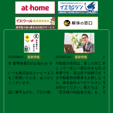
2026/08/07
最新情報
2026/07/25
最新情報
2026/0
🌻 夏季休業日のお知らせ 🌻

不動産の売却は、多くの方に
株式
とって一生に一度の大きな出
山で
いつも株式会社エーピーエス
来事です。富山市で信頼でき
てい
をご利用いただき、ありがと
る不動産売却業者をお探しな
を提
うございます。

ら、株式会社エーピーエスに
用さ
お任せください。私たちは
持管
誠に勝手ながら、下記の期間
「売主様の利益最大化」を目
増え
を夏季休業とさせていただき
指し、豊富な販売ネットワー
化し
ます。

クを活用して購入希望者を広
た状
く募ります。ポータルサイト
ま買
📅 休業期間

への掲載や既存の顧客への紹
面倒