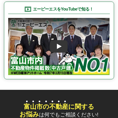
エーピーエスをYouTubeで知る！
Play
富
山
市
の
不
動
産
に関する
お悩み
は何でもご相談ください!