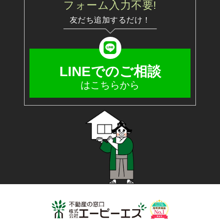
フ
ォ
ー
ム
入
力
不
要
!
友だち追加するだけ！
LINEでのご相談
はこちらから