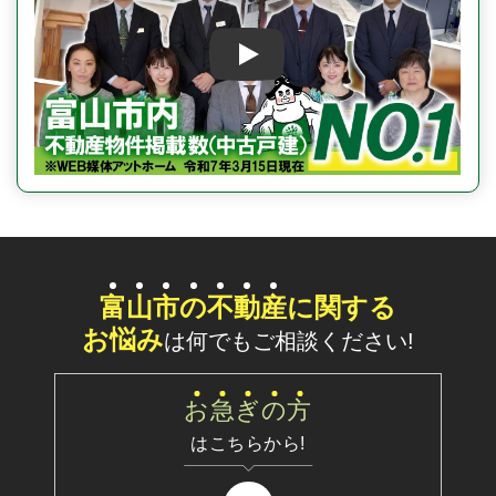
Play
富
山
市
の
不
動
産
に関する
お悩み
は何でもご相談ください!
お
急
ぎ
の
方
はこちらから!