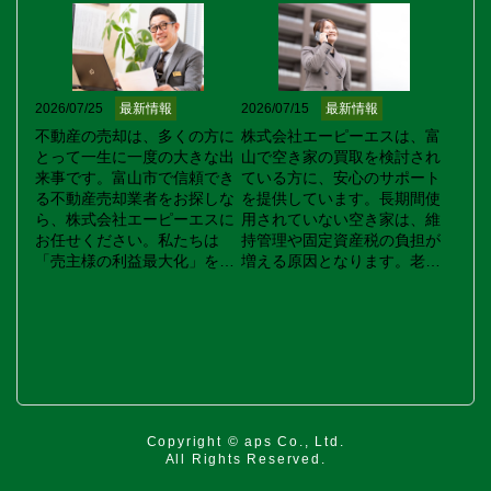
2026/07/25
最新情報
2026/07/15
最新情報
不動産の売却は、多くの方に
株式会社エーピーエスは、富
とって一生に一度の大きな出
山で空き家の買取を検討され
来事です。富山市で信頼でき
ている方に、安心のサポート
る不動産売却業者をお探しな
を提供しています。長期間使
ら、株式会社エーピーエスに
用されていない空き家は、維
お任せください。私たちは
持管理や固定資産税の負担が
「売主様の利益最大化」を目
増える原因となります。老朽
指し、豊富な販売ネットワー
化した建物や家財道具が残っ
クを活用して購入希望者を広
た状態でも、弊社ではそのま
く募ります。ポータルサイト
ま買取可能です。このため、
への掲載や既存の顧客への紹
面倒な清掃や修繕の手間を省
介など、多角的なアプローチ
き、迅速に資産整理ができま
で早期成約を実現します。安
す。お客様の負担を軽減する
心してお任せいただけるよ
方法をご提案しますので、ぜ
う、誠実な対応を心がけてい
ひお気軽にお問い合わせくだ
Copyright © aps Co., Ltd.
ますので、どんな些細な疑問
さい。富山の空き家買取はエ
All Rights Reserved.
でもお気軽にご相談くださ
ーピーエスにお任せくださ
い。富山市の不動産のことな
い。